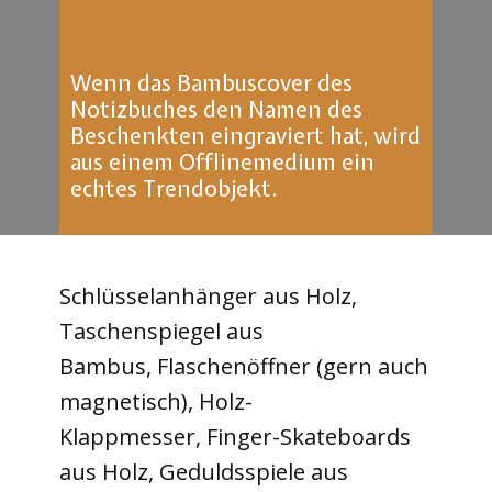
Wenn das Bambuscover des
Notizbuches den Namen des
Beschenkten eingraviert hat, wird
aus einem Offlinemedium ein
echtes Trendobjekt.
Schlüsselanhänger aus Holz,
Taschenspiegel aus
Bambus, Flaschenöffner (gern ​auch
magnetisch), Holz-
Klappmesser, Finger-Skateboards
aus Holz, Geduldsspiele aus